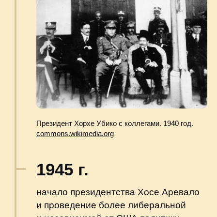
1992 г.
Нобелевскую премию мира получила
индейская активистка Ригоберта
Менчу, которая боролась
с гватемальской диктатурой.
Послушать речь на вручении
Нобелевской премии