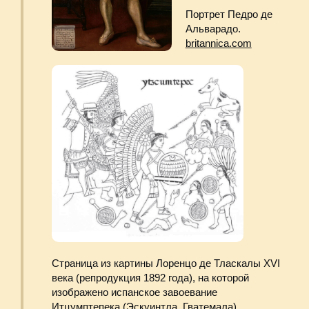
Карта Гватемалы, 1826 год.
commons.wikimedia.org
XVI в.
создание плантаций и начало добычи
золота и серебра.
Золотая погремушка чиму, 1100−1470 гг. н.э.
worldhistory.org