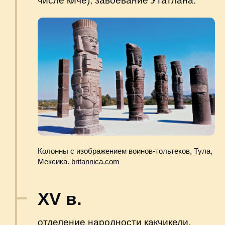
Ишимче, древняя столица майяского
государства Какчикель на территории
Гватемалы.
commons.wikimedia.org
1523 г.
колонизация страны испанцами под
предводительством Педро
де Альварадо. За два года ему
покорились почти все племена и были
завоеваны почти все города, в том
числе сожжена столица киче Гумарках