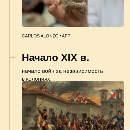
Флаг Соединенных провинций Центральной
Америки. Фото: Википедия
1839 г.
распад провинций и утверждение
первого президента Гватемалы
Мариано Ривера Паса.