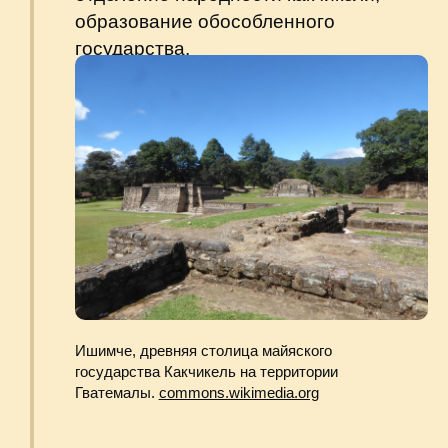
(Утатлан).
Портрет Педро де
Альварадо.
britannica.com