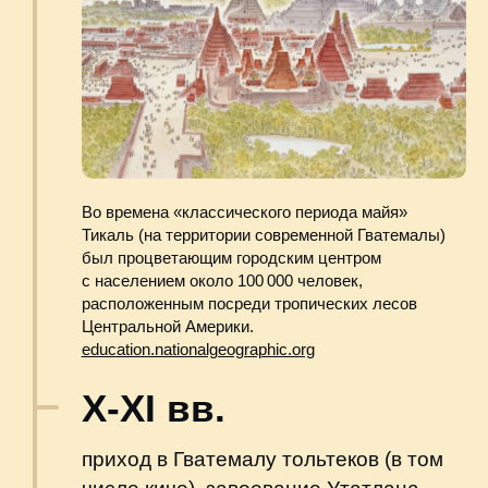
числе киче), завоевание Утатлана.
Колонны с изображением воинов-тольтеков, Тула,
Мексика.
britannica.com
XV в.
отделение народности какчикели,
образование обособленного
государства.