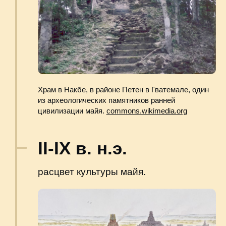
расцвет культуры майя.
Во времена «классического периода майя»
Тикаль (на территории современной Гватемалы)
был процветающим городским центром
с населением около 100 000 человек,
расположенным посреди тропических лесов
Центральной Америки.
education.nationalgeographic.org
X-XI вв.
приход в Гватемалу тольтеков (в том