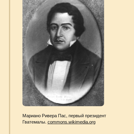
Президент Хорхе Убико с коллегами. 1940 год.
commons.wikimedia.org
1945 г.
начало президентства Хосе Аревало
и проведение более либеральной
и независимой от США политики.