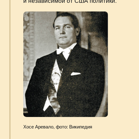
Ригоберта Менчу, фото: архив фонда
Нобелевской премии
2020 г.
Алехандро Джамматтеи избран
президентом Гватемалы сроком
на четыре года. Международные
эксперты оценивают режим в стране,
действующий сегодня, как гибридный,
сочетающий автократический
с демократическим.