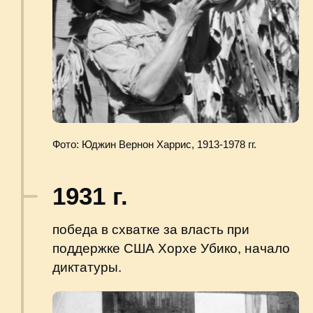
нескольким волнам эмиграции
и конфликтам и длилась
до подписания мирного соглашения
в 1996 году.
Карта границы Британского Гондураса
и Гватемалы, составленная ЦРУ в 1961
году.
commons.wikimedia.org