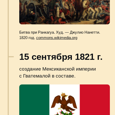
Мариано Ривера Пас, первый президент
Гватемалы.
commons.wikimedia.org
Начало 1860-х гг.
начало культивации кофе на территории
Гватемалы переселенцами из Германии.
В результате кофе становится
важнейшей экспортной культурой для