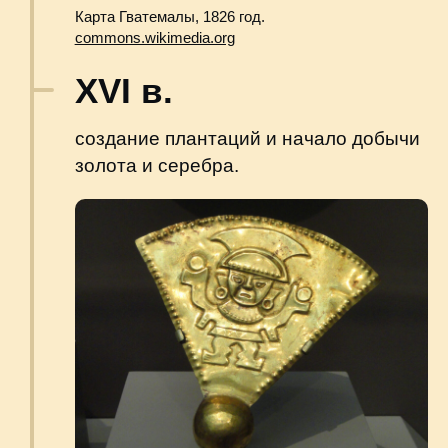
Начало XIX в.
начало войн за независимость
в колониях.
Битва при Ранкагуа. Худ. — Джулио Нанетти.
1820 год.
commons.wikimedia.org
15 сентября 1821 г.
создание Мексиканской империи
с Гватемалой в составе.