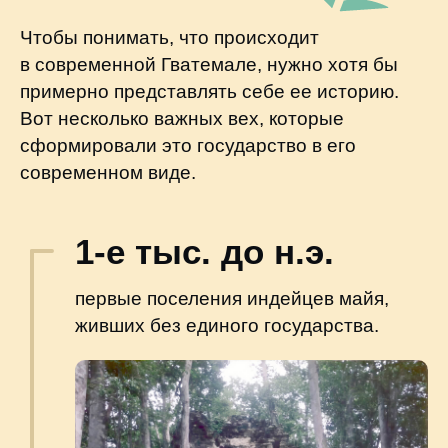
1-е тыс. до н.э.
первые поселения индейцев майя,
живших без единого государства.
Храм в Накбе, в районе Петен в Гватемале, один
из археологических памятников ранней
цивилизации майя.
commons.wikimedia.org
II-IX в. н.э.