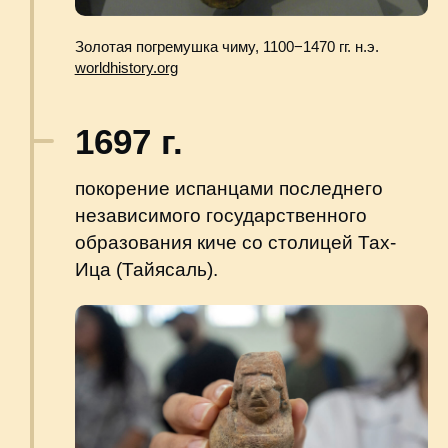
Флаг Первой Мексиканской империи.
commons.wikimedia.org
1823 г.
создание Соединенных провинций
Центральной Америки: Коста-Рика,
Сальвадор, Никарагуа, Гондурас,
Гватемала.