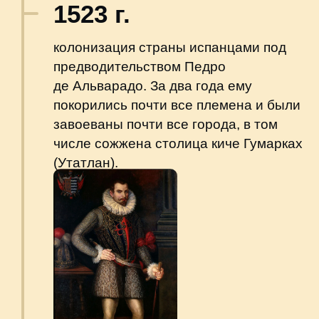
Страница из картины Лоренцо де Тласкалы XVI
века (репродукция 1892 года), на которой
изображено испанское завоевание
Итцумптепека (Эскуинтла, Гватемала).
wikipedia.org
1564 г.
создание генерал-капитанства
Гватемала.