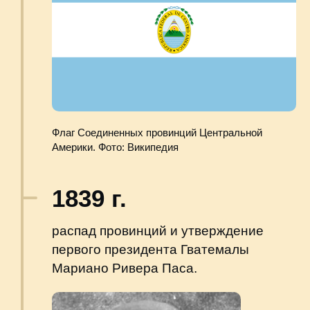
Фото: Юджин Вернон Харрис, 1913-1978 гг.
1931 г.
победа в схватке за власть при
поддержке США Хорхе Убико, начало
диктатуры.