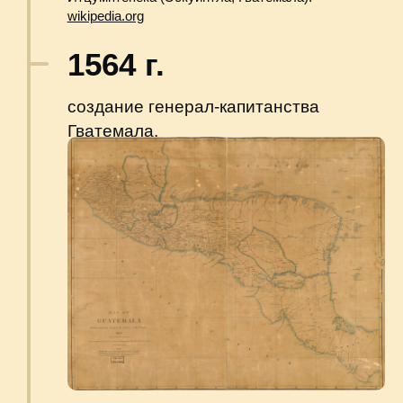
1697 г.
покорение испанцами последнего
независимого государственного
образования киче со столицей Тах-
Ица (Тайясаль).
CARLOS ALONZO / AFP