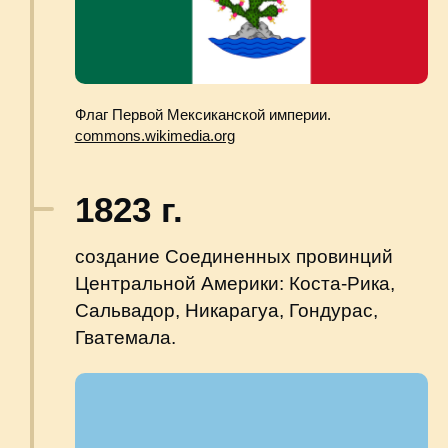
страны.
Эдвард Мейбридж, 1875 год.
Коллекция Сидни Д. Маркмана.
1898 г.
вхождение американских компаний
на территорию страны и развитие
плантаций бананов.